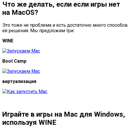
Что же делать, если если игры нет
на MacOS?
Это тоже не проблема и есть достаточно много способов
её решения. Мы предложим три:
WINE
Boot Camp
виртуализация
Играйте в игры на Mac для Windows,
используя WINE