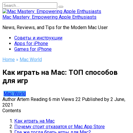
Skip
Search
to
for:
content
Mac Mastery: Empowering Apple Enthusiasts
News, Reviews, and Tips for the Modern Mac User
Советы и инструкции
Apps for iPhone
Games for iPhone
Home
»
Mac World
Как играть на Mac: ТОП способов
для игр
Mac World
Author
Artem
Reading
6 min
Views
22
Published by
2 June,
2021
Contents
Как играть на Mac
Почему стоит отказатся от Mac App Store
Где же тогда брать игры для Mac?