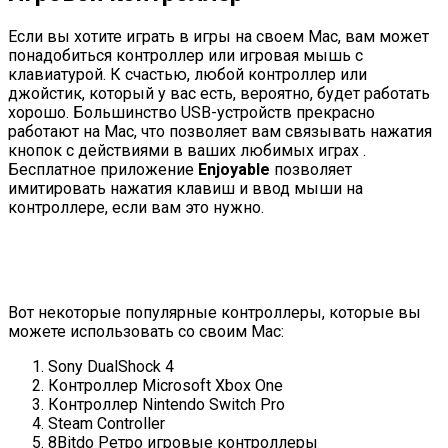
Если вы хотите играть в игры на своем Mac, вам может
понадобиться контроллер или игровая мышь с
клавиатурой. К счастью, любой контроллер или
джойстик, который у вас есть, вероятно, будет работать
хорошо. Большинство USB-устройств прекрасно
работают на Mac, что позволяет вам связывать нажатия
кнопок с действиями в ваших любимых играх .
Бесплатное приложение
Enjoyable
позволяет
имитировать нажатия клавиш и ввод мыши на
контроллере, если вам это нужно.
Вот некоторые популярные контроллеры, которые вы
можете использовать со своим Mac:
Sony DualShock 4
Контроллер Microsoft Xbox One
Контроллер Nintendo Switch Pro
Steam Controller
8Bitdo Ретро игровые контроллеры