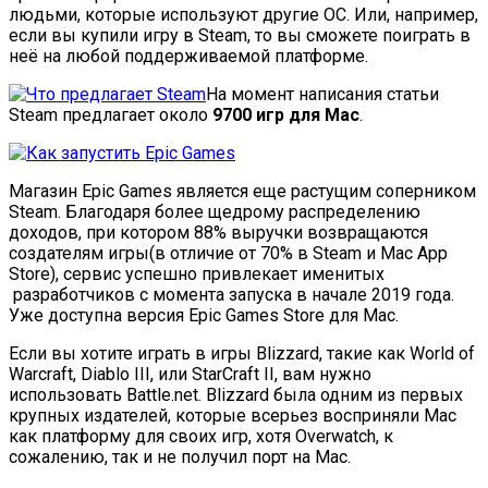
людьми, которые используют другие ОС. Или, например,
если вы купили игру в Steam, то вы сможете поиграть в
неё на любой поддерживаемой платформе.
На момент написания статьи
Steam предлагает около
9700 игр для Mac
.
Магазин Epic Games является еще растущим соперником
Steam. Благодаря более щедрому распределению
доходов, при котором 88% выручки возвращаются
создателям игры(в отличие от 70% в Steam и Mac App
Store), сервис успешно привлекает именитых
разработчиков с момента запуска в начале 2019 года.
Уже доступна версия Epic Games Store для Mac.
Если вы хотите играть в игры Blizzard, такие как World of
Warcraft, Diablo III, или StarCraft II, вам нужно
использовать Battle.net. Blizzard была одним из первых
крупных издателей, которые всерьез восприняли Mac
как платформу для своих игр, хотя Overwatch, к
сожалению, так и не получил порт на Mac.