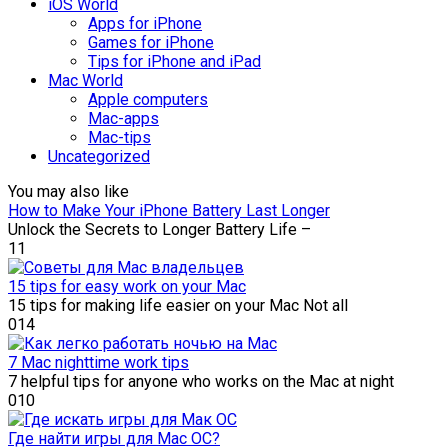
iOS World
Apps for iPhone
Games for iPhone
Tips for iPhone and iPad
Mac World
Apple computers
Mac-apps
Mac-tips
Uncategorized
You may also like
How to Make Your iPhone Battery Last Longer
Unlock the Secrets to Longer Battery Life –
1
1
15 tips for easy work on your Mac
15 tips for making life easier on your Mac Not all
0
14
7 Mac nighttime work tips
7 helpful tips for anyone who works on the Mac at night
0
10
Где найти игры для Mac ОС?