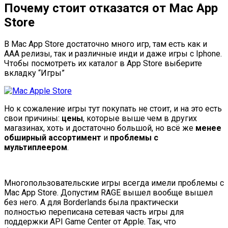
Почему стоит отказатся от Mac App
Store
В Mac App Store достаточно много игр, там есть как и
AAA релизы, так и различные инди и даже игры с Iphone.
Чтобы посмотреть их каталог в App Store выберите
вкладку “Игры”
Но к сожаление игры тут покупать не стоит, и на это есть
свои причины:
цены
, которые выше чем в других
магазинах, хоть и достаточно большой, но всё же
менее
обширный ассортимент
и
проблемы с
мультиплеером
.
Многопользовательские игры всегда имели проблемы с
Mac App Store. Допустим RAGE вышел вообще вышел
без него. А для Borderlands была практически
полностью переписана сетевая часть игры для
поддержки API Game Center от Apple. Так, что