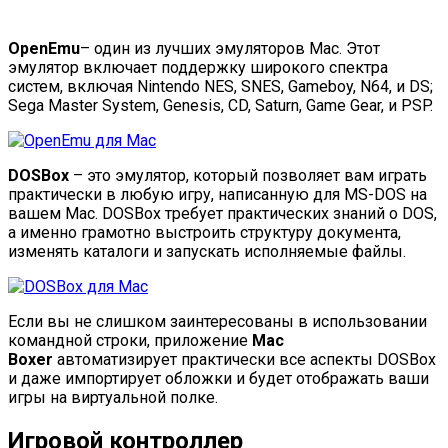
OpenEmu
– один из лучших эмуляторов Mac. Этот
эмулятор включает поддержку широкого спектра
систем, включая Nintendo NES, SNES, Gameboy, N64, и DS;
Sega Master System, Genesis, CD, Saturn, Game Gear, и PSP.
DOSBox
– это эмулятор, который позволяет вам играть
практически в любую игру, написанную для MS-DOS на
вашем Mac. DOSBox требует практических знаний о DOS,
а именно грамотно выстроить структуру документа,
изменять каталоги и запускать исполняемые файлы.
Если вы не слишком заинтересованы в использовании
командной строки, приложение
Mac
Boxer
автоматизирует практически все аспекты DOSBox
и даже импортирует обложки и будет отображать ваши
игры на виртуальной полке.
Игровой контроллер